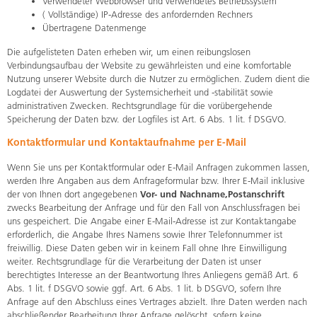
Verwendeter Webbrowser und verwendetes Betriebssystem
( Vollständige) IP-Adresse des anfordernden Rechners
Übertragene Datenmenge
Die aufgelisteten Daten erheben wir, um einen reibungslosen
Verbindungsaufbau der Website zu gewährleisten und eine komfortable
Nutzung unserer Website durch die Nutzer zu ermöglichen. Zudem dient die
Logdatei der Auswertung der Systemsicherheit und -stabilität sowie
administrativen Zwecken. Rechtsgrundlage für die vorübergehende
Speicherung der Daten bzw. der Logfiles ist Art. 6 Abs. 1 lit. f DSGVO.
Kontaktformular und Kontaktaufnahme per E-Mail
Wenn Sie uns per Kontaktformular oder E-Mail Anfragen zukommen lassen,
werden Ihre Angaben aus dem Anfrageformular bzw. Ihrer E-Mail inklusive
der von Ihnen dort angegebenen
Vor- und Nachname,
Postanschrift
zwecks Bearbeitung der Anfrage und für den Fall von Anschlussfragen bei
uns gespeichert. Die Angabe einer E-Mail-Adresse ist zur Kontaktangabe
erforderlich, die Angabe Ihres Namens sowie Ihrer Telefonnummer ist
freiwillig. Diese Daten geben wir in keinem Fall ohne Ihre Einwilligung
weiter. Rechtsgrundlage für die Verarbeitung der Daten ist unser
berechtigtes Interesse an der Beantwortung Ihres Anliegens gemäß Art. 6
Abs. 1 lit. f DSGVO sowie ggf. Art. 6 Abs. 1 lit. b DSGVO, sofern Ihre
Anfrage auf den Abschluss eines Vertrages abzielt. Ihre Daten werden nach
abschließender Bearbeitung Ihrer Anfrage gelöscht, sofern keine