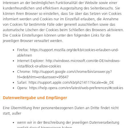
Interessen an der bestmöglichen Funktionalität der Website sowie einer
kundenfreundlichen und effektiven Ausgestaltung des Seitenbesuchs. Sie
können Ihren Browser so einstellen, dass Sie über das Setzen von Cookies
informiert werden und Cookies nur im Einzelfall erlauben, die Annahme
von Cookies für bestimmte Fälle oder generell ausschließen sowie das
automatische Löschen der Cookies beim Schließen des Browsers aktivieren.
Die Cookie Einstellungen können unter den folgenden Links für die
jeweiligen Browser verwaltet werden.
Firefox:
https://support.mozilla.org/de/kb/cookies-erlauben-und-
ablehnen
Internet Explorer:
http://windows.microsoft.com/de-DE/windows-
vista/Block-or-allow-cookies
Chrome:
http://support.google.com/chrome/bin/answer.py?
hl=de&hlrm=en&answer=95647
Safari:
https://support.apple.com/kb/ph21411?locale=de_DE
Opera:
https://help.opera.com/en/latest/web-preferences/#cookies
Datenweitergabe und Empfänger
Eine Übermittlung Ihrer personenbezogenen Daten an Dritte findet nicht
statt, außer
wenn wir in der Beschreibung der jeweiligen Datenverarbeitung
explizit darauf hingewiesen haben.