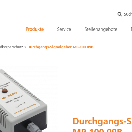
Navigati
Suc
überspri
Navigation
Produkte
Service
Stellenangebote
überspringen
dkörperschutz
Durchgangs-Signalgeber MP-100.09B
Durchgangs-S
MP-100.09B